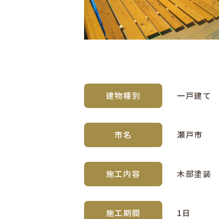
建物種別
一戸建て
市名
瀬戸市
施工内容
木部塗装
施工期間
1日