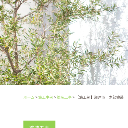
ホーム
>
施工事例
>
塗装工事
>
【施工例】瀬戸市 木部塗装
塗装工事