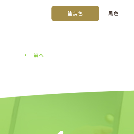
塗装色
黒色
前へ