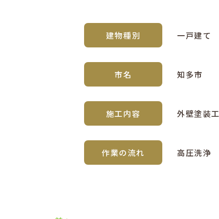
建物種別
一戸建て
市名
知多市
施工内容
外壁塗装
作業の流れ
高圧洗浄 